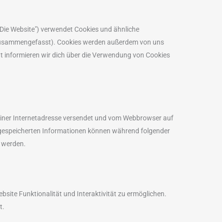
elementor
woocommerce
wordpress
sonstiges
"Die Website") verwendet Cookies und ähnliche
s" zusammengefasst). Cookies werden außerdem von uns
t informieren wir dich über die Verwendung von Cookies
n einer Internetadresse versendet und vom Webbrowser auf
 gespeicherten Informationen können während folgender
t werden.
bsite Funktionalität und Interaktivität zu ermöglichen.
t.