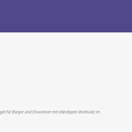
Consent
Consent
Consent
Consent
Marketing
d gilt für Bürger und Einwohner mit ständigem Wohnsitz im
to
to
to
to
service
service
service
service